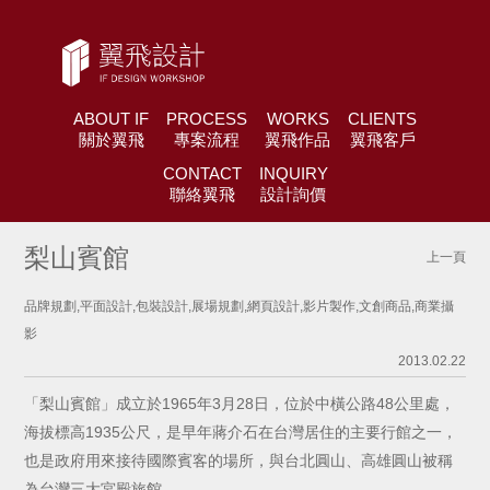
ABOUT IF
PROCESS
WORKS
CLIENTS
關於翼飛
專案流程
翼飛作品
翼飛客戶
CONTACT
INQUIRY
聯絡翼飛
設計詢價
梨山賓館
上一頁
品牌規劃,平面設計,包裝設計,展場規劃,網頁設計,影片製作,文創商品,商業攝
影
2013.02.22
「梨山賓館」成立於1965年3月28日，位於中橫公路48公里處，
海拔標高1935公尺，是早年蔣介石在台灣居住的主要行館之一，
也是政府用來接待國際賓客的場所，與台北圓山、高雄圓山被稱
為台灣三大宮殿旅館。