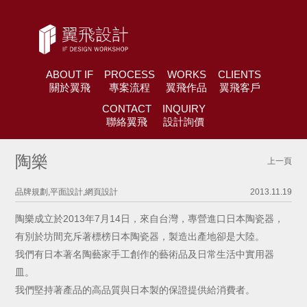
ABOUT IF
PROCESS
WORKS
CLIENTS
關於翼飛
專案流程
翼飛作品
翼飛客戶
CONTACT
INQUIRY
聯絡翼飛
設計詢價
陶樂
上一頁
品牌規劃,平面設計,網頁設計
2013.11.19
陶樂成立於2013年7月14日，來自台灣，專營進口日本陶瓷器，
有別於坊間充斥著標榜日本陶瓷器，製造出產地卻是大陸。
我們有日本著名陶藝家手工創作的藝術品及日常生活中實用器
皿。
我們堅持著產品的高品質與日本製的保證提供給消費者。