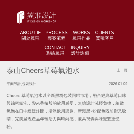
ABOUT IF
PROCESS
WORKS
CLIENTS
關於翼飛
專案流程
翼飛作品
翼飛客戶
CONTACT
INQUIRY
聯絡翼飛
設計詢價
泰山Cheers草莓氣泡水
上一頁
平面設計,包裝設計
2026.01.09
Cheers 草莓氣泡水以全新黑粉包裝回歸市場，融合經典草莓口味
與綿密氣泡，帶來香檳般的飲用感受，無糖設計減輕負擔，細緻
氣泡在口中緩緩炸開，增添飲用樂趣。新潮黑×粉配色既前衛又吸
睛，完美呈現產品年輕活力與時尚感，兼具視覺與味覺雙重體
驗。