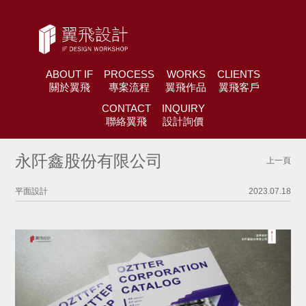
ABOUT IF
PROCESS
WORKS
CLIENTS
關於翼飛
專案流程
翼飛作品
翼飛客戶
CONTACT
INQUIRY
聯絡翼飛
設計詢價
永阡鑫股份有限公司
上一頁
平面設計
2023.07.18