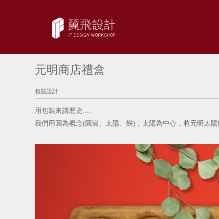
元明商店禮盒
包裝設計
用包裝來講歷史....
我們用圓為概念(圓滿、太陽、餅)，太陽為中心，將元明太