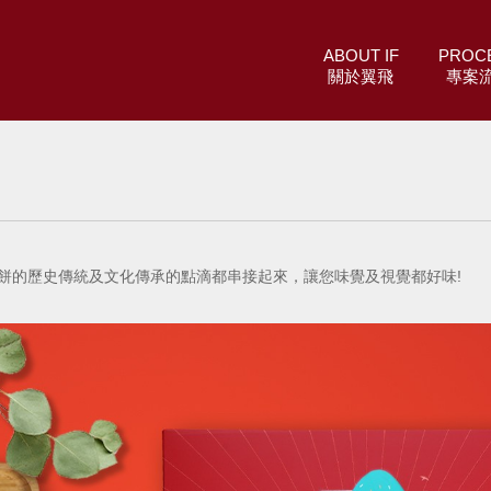
ABOUT IF
PROC
關於翼飛
專案
陽餅的歷史傳統及文化傳承的點滴都串接起來，讓您味覺及視覺都好味!