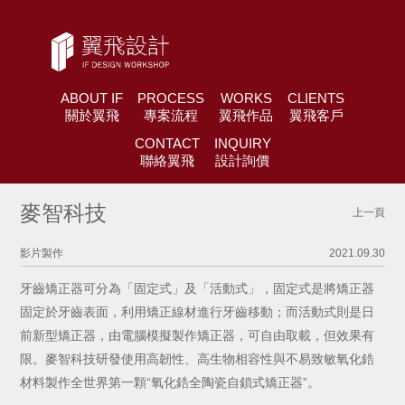
ABOUT IF
PROCESS
WORKS
CLIENTS
關於翼飛
專案流程
翼飛作品
翼飛客戶
CONTACT
INQUIRY
聯絡翼飛
設計詢價
麥智科技
上一頁
影片製作
2021.09.30
牙齒矯正器可分為「固定式」及「活動式」，固定式是將矯正器
固定於牙齒表面，利用矯正線材進行牙齒移動；而活動式則是日
前新型矯正器，由電腦模擬製作矯正器，可自由取載，但效果有
限。麥智科技研發使用高韌性、高生物相容性與不易致敏氧化鋯
材料製作全世界第一顆“氧化鋯全陶瓷自鎖式矯正器”。