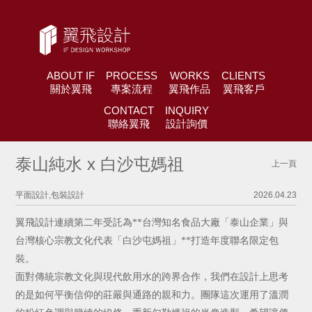
ABOUT IF
PROCESS
WORKS
CLIENTS
關於翼飛
專案流程
翼飛作品
翼飛客戶
CONTACT
INQUIRY
聯絡翼飛
設計詢價
泰山純水 x 白沙屯媽祖
上一頁
平面設計,包裝設計
2026.04.23
翼飛設計連續第二年受託為**台灣知名食品大廠「泰山企業」與
台灣核心宗教文化代表「白沙屯媽祖」**打造年度聯名限定包
裝。
面對傳統宗教文化與現代飲用水的跨界合作，我們在設計上思考
的是如何平衡信仰的莊嚴與通路的親和力。團隊這次運用了溫潤